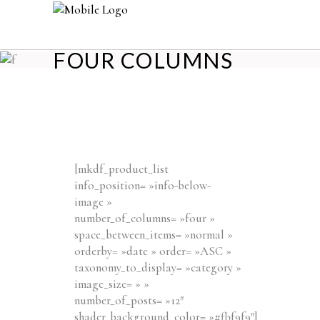
FOUR COLUMNS
[mkdf_product_list
info_position= »info-below-
image »
number_of_columns= »four »
space_between_items= »normal »
orderby= »date » order= »ASC »
taxonomy_to_display= »category »
image_size= » »
number_of_posts= »12″
shader_background_color= »#fbf9f9″]