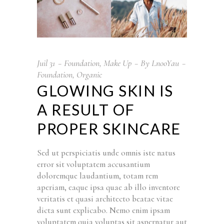
Juil
31
Foundation
,
Make Up
By
LnooYau
Foundation
,
Organic
GLOWING SKIN IS
A RESULT OF
PROPER SKINCARE
Sed ut perspiciatis unde omnis iste natus
error sit voluptatem accusantium
doloremque laudantium, totam rem
aperiam, eaque ipsa quae ab illo inventore
veritatis et quasi architecto beatae vitae
dicta sunt explicabo. Nemo enim ipsam
voluptatem quia voluptas sit aspernatur aut