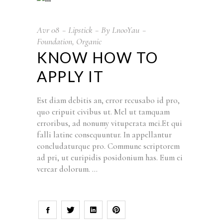
Avr
08
Lipstick
By
LnooYau
Foundation
,
Organic
KNOW HOW TO
APPLY IT
Est diam debitis an, error recusabo id pro,
quo eripuit civibus ut. Mel ut tamquam
erroribus, ad nonumy vituperata mei.Et qui
falli latine consequuntur. In appellantur
concludaturque pro. Commune scriptorem
ad pri, ut euripidis posidonium has. Eum ei
verear dolorum.