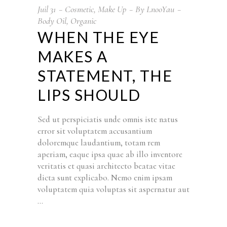
Juil
31
Cosmetic
,
Make Up
By
LnooYau
Body Oil
,
Organic
WHEN THE EYE
MAKES A
STATEMENT, THE
LIPS SHOULD
Sed ut perspiciatis unde omnis iste natus
error sit voluptatem accusantium
doloremque laudantium, totam rem
aperiam, eaque ipsa quae ab illo inventore
veritatis et quasi architecto beatae vitae
dicta sunt explicabo. Nemo enim ipsam
voluptatem quia voluptas sit aspernatur aut