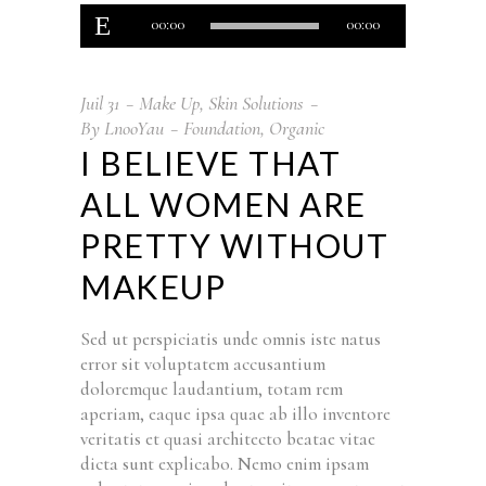
Lecteur
00:00
00:00
audio
Juil
31
Make Up
,
Skin Solutions
By
LnooYau
Foundation
,
Organic
I BELIEVE THAT
ALL WOMEN ARE
PRETTY WITHOUT
MAKEUP
Sed ut perspiciatis unde omnis iste natus
error sit voluptatem accusantium
doloremque laudantium, totam rem
aperiam, eaque ipsa quae ab illo inventore
veritatis et quasi architecto beatae vitae
dicta sunt explicabo. Nemo enim ipsam