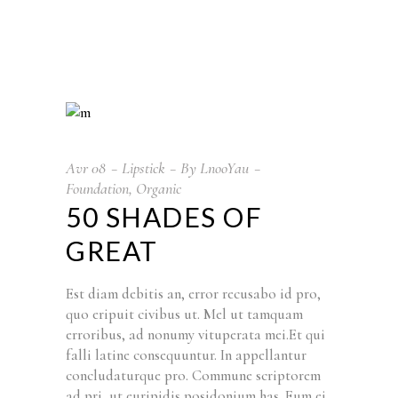
Avr
08
Lipstick
By
LnooYau
Foundation
,
Organic
50 SHADES OF
GREAT
Est diam debitis an, error recusabo id pro,
quo eripuit civibus ut. Mel ut tamquam
erroribus, ad nonumy vituperata mei.Et qui
falli latine consequuntur. In appellantur
concludaturque pro. Commune scriptorem
ad pri, ut euripidis posidonium has. Eum ei