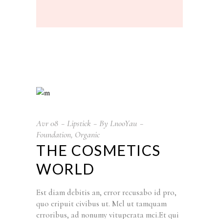
Avr
08
Lipstick
By
LnooYau
Foundation
,
Organic
THE COSMETICS
WORLD
Est diam debitis an, error recusabo id pro,
quo eripuit civibus ut. Mel ut tamquam
erroribus, ad nonumy vituperata mei.Et qui