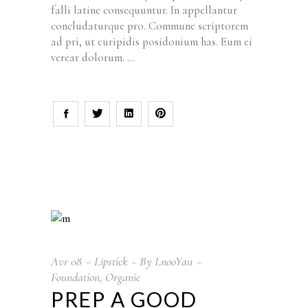
falli latine consequuntur. In appellantur
concludaturque pro. Commune scriptorem
ad pri, ut euripidis posidonium has. Eum ei
verear dolorum.
Avr
08
Lipstick
By
LnooYau
Foundation
,
Organic
PREP A GOOD