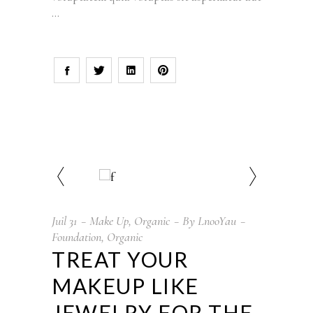
Juil
31
Make Up
,
Organic
By
LnooYau
Foundation
,
Organic
TREAT YOUR
MAKEUP LIKE
JEWELRY FOR THE