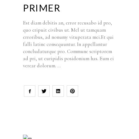
PRIMER
Est diam debitis an, error recusabo id pro,
quo eripuit civibus ut. Mel ut tamquam
erroribus, ad nonumy vituperata mei.Et qui
falli latine consequuntur. In appellantur
concludaturque pro. Commune scriptorem
ad pri, ut euripidis posidonium has. Eum ei
verear dolorum.